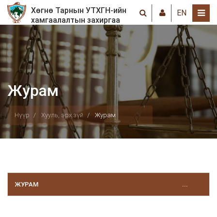
Хөгнө Тарнын УТХГН-ийн
EN
хамгаалалтын захиргаа
Журам
Нүүр
Хууль, эрх зүй
Журам
ЖУРАМ
...