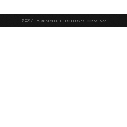
© 2017 Тусгай хамгаалалттай газар нутгийн сүлжээ