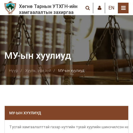
Хөгнө Тарнын УТХГН-ийн
EN
хамгаалалтын захиргаа
МУ-ын хуулиуд
Нүүр
Хууль, эрх зүй
МУ-ын хуулиуд
МУ-ЫН ХУУЛИУД
Тусгай хамгаалалттай газар нутгийн тухай хуулийн шинэчилсэн найр