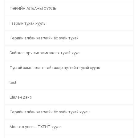
ТӨРИЙН АЛБАНЫ ХУУЛЬ
Газрын тухай хууль
Төрийн албан хаагчийн ёс зүйн тухай
Байгаль орчныг хамгаалах тухай хууль
Тусгай хамгаалалттай газар нутгийн тухай хууль
test
Шилэн данс
Төрийн албан хаагчийн ёс зүйн тухай хууль
Монгол улсын ТХГНТ хууль