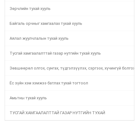
Зөрчлийн тухай хууль
Байгаль орчныг хамгаалах тухай хууль
Аялал жуулчлалын тухай хууль
Тусгай хамгаалалттай газар нутгийн тухай хууль
Зөвшөөрөл олгох, сунгах, түдгэлзүүлэх, сэргээх, хүчингүй болгох 
Ёс зүйн хэм хэмжээ батлах тухай тогтоол
Амьтны тухай хууль
ТУСГАЙ ХАМГААЛАЛТТАЙ ГАЗАР НУТГИЙН ТУХАЙ