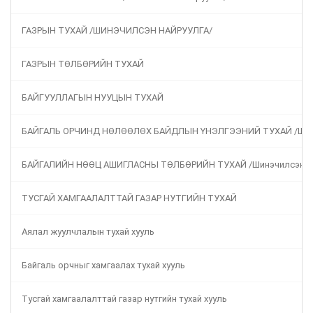
ГАЗРЫН ТУХАЙ /ШИНЭЧИЛСЭН НАЙРУУЛГА/
ГАЗРЫН ТӨЛБӨРИЙН ТУХАЙ
БАЙГУУЛЛАГЫН НУУЦЫН ТУХАЙ
БАЙГАЛЬ ОРЧИНД НӨЛӨӨЛӨХ БАЙДЛЫН ҮНЭЛГЭЭНИЙ ТУХАЙ /Шинэ
БАЙГАЛИЙН НӨӨЦ АШИГЛАСНЫ ТӨЛБӨРИЙН ТУХАЙ /Шинэчилсэн на
ТУСГАЙ ХАМГААЛАЛТТАЙ ГАЗАР НУТГИЙН ТУХАЙ
Аялал жуулчлалын тухай хууль
Байгаль орчныг хамгаалах тухай хууль
Тусгай хамгаалалттай газар нутгийн тухай хууль