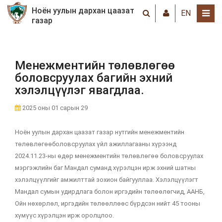
Ноён уулын дархан цаазат
EN
газар
Менежментийн төлөвлөгөө
боловсруулах багийн эхний
хэлэлцүүлэг явагдлаа.
2025 оны 01 сарын 29
Ноён уулын дархан цаазат газар нутгийн менежментийн
төлөвлөгөөболовсруулах үйл ажиллагааны хүрээнд
2024.11.23-ны өдөр менежментийн төлөвлөгөө боловсруулах
мэргэжлийн баг Мандал суманд хүрэлцэн ирж эхний шатны
хэлэлцүүлгийг амжилттай зохион байгууллаа. Хэлэлцүүлэгт
Мандал сумын удирдлага болон иргэдийн төлөөлөгчид, ААНБ,
Ойн нөхөрлөл, иргэдийн төлөөллөөс бүрдсэн нийт 45 тооны
хүмүүс хүрэлцэн ирж оролцлоо.