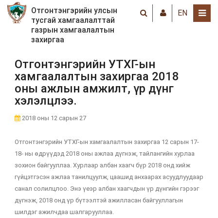
Отгонтэнгэрийн улсын
EN
тусгай хамгаалалттай
газрын хамгаалалтын
захиргаа
Отгонтэнгэрийн УТХГ-ын
хамгаалалтын захиргаа 2018
оны ажлын амжилт, үр дүнг
хэлэлцлээ.
2018 оны 12 сарын 27
Отгонтэнгэрийн УТХГ-ын хамгаалалтын захиргаа 12 сарын 17-
18- ны өдрүүдэд 2018 оны ажлаа дүгнэж, тайлангийн хурлаа
зохион байгууллаа. Хурлаар албан хаагч бүр 2018 онд хийж
гүйцэтгэсэн ажлаа танилцуулж, цаашид анхаарах асуудлуудаар
санал солилцлоо. Энэ үеэр албан хаагчдын үр дүнгийн гэрээг
дүгнэж, 2018 онд үр бүтээлтэй ажилласан байгууллагын
шилдэг ажилчдаа шалгарууллаа.