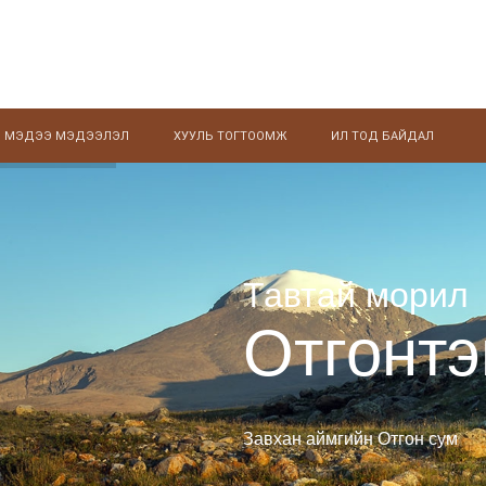
МЭДЭЭ МЭДЭЭЛЭЛ
ХУУЛЬ ТОГТООМЖ
ИЛ ТОД БАЙДАЛ
Тавтай морил
Отгонтэ
Завхан аймгийн Отгон сум