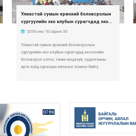
Улиастай сумын ерөнхий боловсролын
сургуулийн эко клубын сурагчдад эко...
2018 оны 10 сарын 30
Улиастай сумын ерөнхий боловсролын
сургуулийн эко клубын сурагчдад экологийн
боловсрол олгох, танин мэдэхүй, судалгааны
арга зүйд суралцах аялалыг зохион байгу...