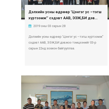
Дэлхийн усны өдрөөр ’Цэнгэг ус –тэгш
хүртээмж’’ сэдэвт ААВ, ЭЭЖ,БИ дэв...
2019 оны 03 сарын 28
Дэлхийн усны өдрөөр ’Цэнгэг ус –тэгш хүртээмж’’
сэдэвт ААВ, ЭЭЖ,БИ дэвжээ тэмцээнийг 03-р
сарын 22нд зохион байгууллаа.