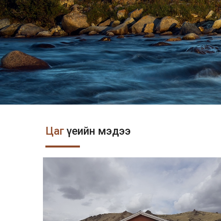
Цаг
үеийн мэдээ