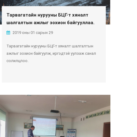
Тарвагатайн нурууны БЦГ-т хяналт
шалгалтын ажлыг зохион байгууллаа.
2019 оны 01 сарын 29
Тарвагатайн нурууны БЦГ-т хяналт шалгалтын
ажлыг зохион байгуулж, иргэдтэй уулзаж санал
солилцлоо.