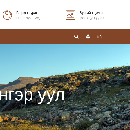
Газрын зураг
Зургийн цомог
газар зүйн мэдээлэл
фото цуглуулга
EN
нгэр уул