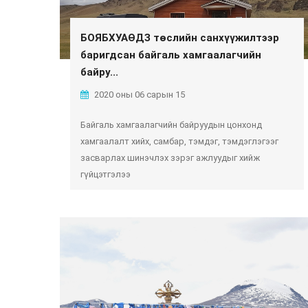
БОЯБХУАӨДЗ төслийн санхүүжилтээр
баригдсан байгаль хамгаалагчийн
байру...
2020 оны 06 сарын 15
Байгаль хамгаалагчийн байруудын цонхонд
хамгаалалт хийх, самбар, тэмдэг, тэмдэглэгээг
засварлах шинэчлэх зэрэг ажлуудыг хийж
гүйцэтгэлээ