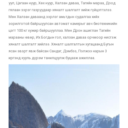
уул, Цагаан нуур, Хөх нуур, Халзан даваа, Тагийн мараа, Доод
гялаан зэрэг газруудаар хяналт шалгалт хийж гүйцэтгэлээ.
Мөн Халзан даваанд зэрлэг амьтдын судалгаа хийх
зорилготой байршуулсан автомат камерыг авч биотехникийн
цэгт 100 кг хужир байршууллаа. Мөн Дрон ашиглан Тагийн
марааны өвөр, Их Богдын гол, халзан даваа орчмоор нисгэж
хяналт шалгалт хийлээ. Хяналт шалгалтын хугацаанд Бугын
ясан эвэрт явж байсан Сандаг, Дэмбээ, Пэлжээ нарын 3
иргэнд хууль дүрэм танилцуулж буцааж ажиллаа.