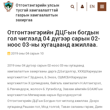
Отгонтэнгэрийн улсын
EN
тусгай хамгаалалттай
газрын хамгаалалтын
захиргаа
Отгонтэнгэрийн ДЦГ-ын богдын
гол чиглэлд 04 дүгээр сарын 02-
ноос 03-ны хугацаанд ажиллаа.
2019 оны 04 сарын 10
2019 оны 04 дүгээр сарын 02-ноос 03-ны хугацаанд
хамгаалалтын захиргааны дарга Д.Батдэлгэр, ХХХШХариуцсан
мэргэжилтэн Г.Эрдэнээ, Б.Энхээ, СШМСБНХариуцсан
мэргэжилтэн Х.Цэгмидзаяа, байгаль хамгаалагч Н.Алтангэрэл,
Б.Ренчиндорж, жолооч Б.Ууганболд, Завхам аймгийн БОАЖГ-ын
мэргэжилтэн Мягмаржав нарын бүрэлдэхүүнтэй
Отгонтэнгэрийн ДЦГ-ын Богдын гол чиглэлд ажиллаа. Дээрх
хугацаанд Рашаан гол, Мод толгой, Таван салааны гарам, Даян