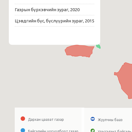
Газрын бүрхэвчийн зураг, 2020
Цэвдгийн бүс, бүслүүрийн зураг, 2015
Дархан цаазат газар
Жуулчны бааз
Байгалийн цогцолборт газар
Үзэсгэлэнт байгаль