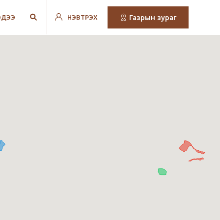
Газрын зураг
ЭДЭЭ
НЭВТРЭХ