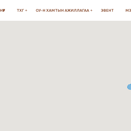
НҮҮР
ТХГ
ОУ-Н ХАМТЫН АЖИЛЛАГАА
ЭВЕНТ
М