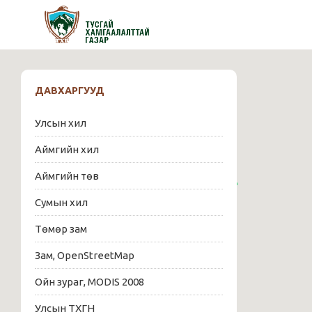
ДАВХАРГУУД
Улсын хил
Аймгийн хил
Аймгийн төв
Сумын хил
Төмөр зам
Зам, OpenStreetMap
Ойн зураг, MODIS 2008
Улсын ТХГН