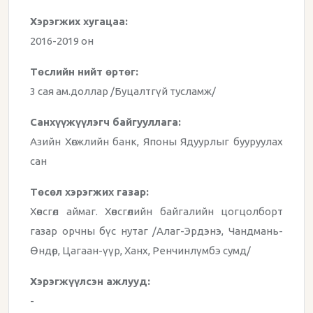
Хэрэгжих хугацаа:
2016-2019 он
Төслийн нийт өртөг:
3 сая ам.доллар /Буцалтгүй тусламж/
Санхүүжүүлэгч байгууллага:
Азийн Хөгжлийн банк, Японы Ядуурлыг бууруулах
сан
Төсөл хэрэгжих газар:
Хөвсгөл аймаг. Хөвсгөлийн байгалийн цогцолборт
газар орчны бүс нутаг /Алаг-Эрдэнэ, Чандмань-
Өндөр, Цагаан-үүр, Ханх, Ренчинлүмбэ сумд/
Хэрэгжүүлсэн ажлууд:
-