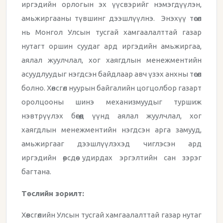
иргэдийн орлогын эх үүсвэрийг нэмэгдүүлэн,
амьжиргааны түвшинг дээшлүүлнэ. Энэхүү төсөл
нь Монгол Улсын тусгай хамгаалалттай газар
нутагт оршин суудаг ард иргэдийн амьжиргаа,
аялал жуулчлал, хог хаягдлын менежментийн
асуудлуудыг нэгдсэн байдлаар авч үзэх анхны төсөл
болно. Хөвсгөл нуурын байгалийн цогцолбор газарт
оролцооны шинэ механизмуудыг туршиж
нэвтрүүлэх бөгөөд үүнд аялал жуулчлал, хог
хаягдлын менежментийн нэгдсэн арга замууд,
амьжиргааг дээшлүүлэхэд чиглэсэн ард
иргэдийн өөрсдөө удирдах эргэлтийн сан зэрэг
багтана.
Төслийн зорилт:
Хөвсгөлийн Улсын тусгай хамгаалалттай газар нутаг