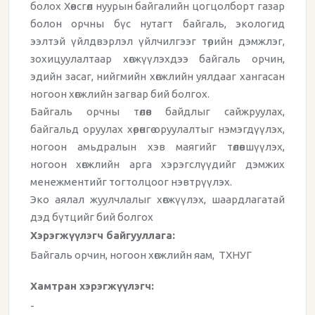
болох Хөвсгөл нуурын байгалийн цогцолборт газар
болон орчны бүс нутагт байгаль, экологид
ээлтэй үйлдвэрлэл үйлчилгээг төрийн дэмжлэг,
зохицуулалтаар хөгжүүлэхдээ байгаль орчин,
эдийн засаг, нийгмийн хөгжлийн уялдааг хангасан
ногоон хөгжлийн загвар бий болгох.
Байгаль орчны төлөв байдлыг сайжруулах,
байгальд оруулах хөрөнгө оруулалтыг нэмэгдүүлэх,
ногоон амьдралын хэв маягийг төлөвшүүлэх,
ногоон хөгжлийн арга хэрэгслүүдийг дэмжих
менежментийг тогтолцоог нэвтрүүлэх.
Эко аялал жуулчлалыг хөгжүүлэх, шаардлагатай
дэд бүтцийг бий болгох
Хэрэгжүүлэгч байгууллага:
Байгаль орчин, ногоон хөгжлийн яам, ТХНУГ
Хамтран хэрэгжүүлэгч:
-