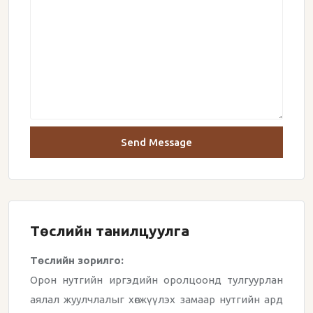
Send Message
Төслийн танилцуулга
Төслийн зорилго:
Орон нутгийн иргэдийн оролцоонд тулгуурлан
аялал жуулчлалыг хөгжүүлэх замаар нутгийн ард