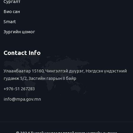
Сургалт
Био сан
Smart
Зургийн цомог
Contact Info
Улаанбаатар 15160, Чингэлтэй дүүрэг, Нэгдсэн үндэстний
гудамж 5/2, Засгийн газрын II байр
+976-51 267283
info@mpa.gov.mn