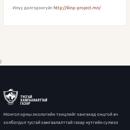
Илүү дэлгэрэнгүйг
http://klnp-project.mn/
)
Монгол орны экологийн тэнцлийг хангахад онцгой ач
холбогдол тусгай хамгаалалттай газар нутгийн сүлжээ