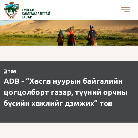
ТӨСӨЛ
ADB - “Хөвсгөл нуурын байгалийн
цогцолборт газар, түүний орчны
бүсийн хөгжлийг дэмжих” төсөл