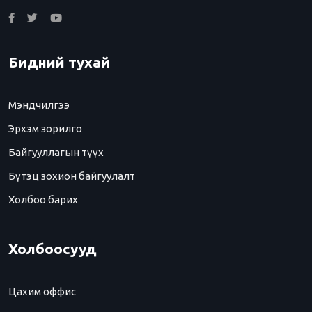
Бидний тухай
Мэндчилгээ
Эрхэм зорилго
Байгууллагын түүх
Бүтэц зохион байгуулалт
Холбоо барих
Холбоосууд
Цахим оффис