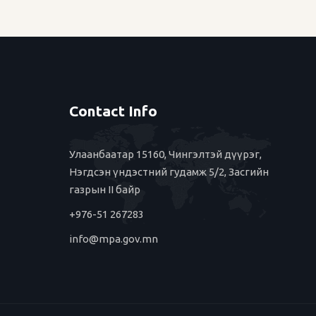
Contact Info
Улаанбаатар 15160, Чингэлтэй дүүрэг,
Нэгдсэн үндэстний гудамж 5/2, Засгийн
газрын II байр
+976-51 267283
info@mpa.gov.mn