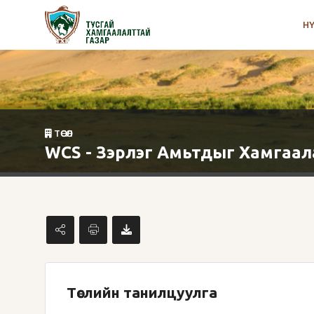
Н
ТӨСӨЛ
WCS - Зэрлэг Амьтдыг Хамгаал
Төслийн танилцуулга