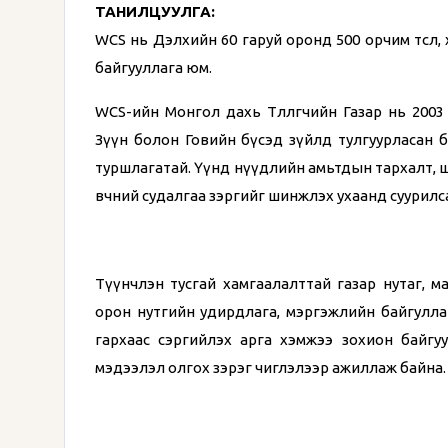
ТАНИЛЦУУЛГА:
WCS нь Дэлхийн 60 гаруй оронд 500 орчим төсөл
байгууллага юм.
WCS-ийн Монгол дахь Төлөөлөгчийн Газар нь 200
Зүүн болон Говийн бүсэд зүйлд тулгуурласан 
туршлагатай. Үүнд нүүдлийн амьтдын тархалт, ши
өвчний судалгаа зэргийг шинжлэх ухаанд суурилс
Түүнчлэн тусгай хамгаалалттай газар нутаг, м
орон нутгийн удирдлага, мэргэжлийн байгулла
гархаас сэргийлэх арга хэмжээ зохион байгу
мэдээлэл олгох зэрэг чиглэлээр ажиллаж байна