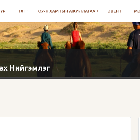
ҮҮР
ТХГ
ОУ-Н ХАМТЫН АЖИЛЛАГАА
ЭВЕНТ
М
ах Нийгэмлэг