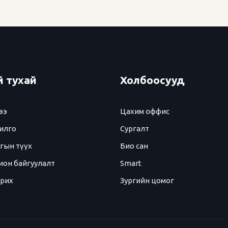
 тухай
Холбоосууд
ээ
Цахим оффис
илго
Сургалт
гын түүх
Био сан
ион байгуулалт
Smart
арих
Зургийн цомог