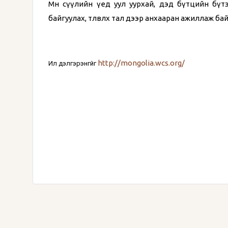
Мөн сүүлийн үед уул уурхай, дэд бүтцийн бү
байгуулах, төлөвлөх тал дээр анхааран ажиллаж бай
http://mongolia.wcs.org/
Илүү дэлгэрэнгүйг