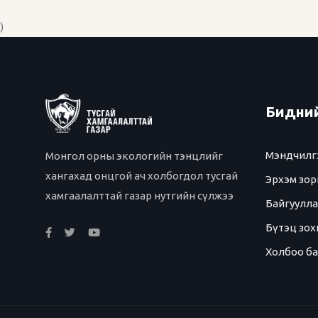
)
Бидний
Мэндчилг
Монгол орны экологийн тэнцлийг
хангахад онцгой ач холбогдол тусгай
Эрхэм зор
хамгаалалттай газар нутгийн сүлжээ
Байгуулла
Бүтэц зох
Холбоо б