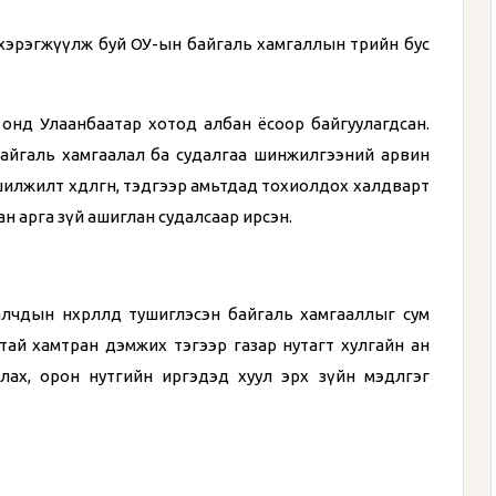
, хэрэгжүүлж буй ОУ-ын байгаль хамгаллын төрийн бус
3 онд Улаанбаатар хотод албан ёсоор байгуулагдсан.
байгаль хамгаалал ба судалгаа шинжилгээний арвин
лжилт хөдөлгөөн, тэдгээр амьтдад тохиолдох халдварт
ан арга зүй ашиглан судалсаар ирсэн.
алчдын нөхөрлөлд тушиглэсэн байгаль хамгааллыг сум
тай хамтран дэмжих тэгээр газар нутагт хулгайн ан
улах, орон нутгийн иргэдэд хуул эрх зүйн мэдлгэг
.