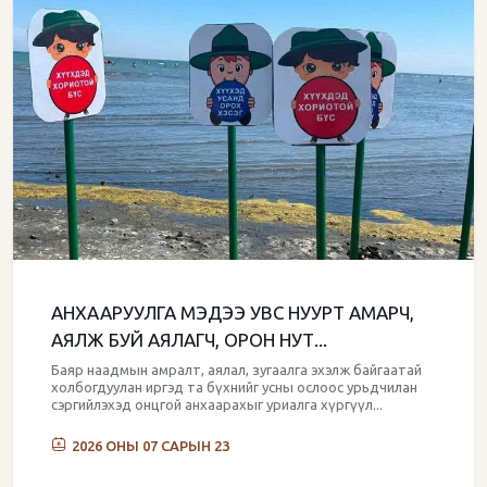
АНХААРУУЛГА МЭДЭЭ УВС НУУРТ АМАРЧ,
АЯЛЖ БУЙ АЯЛАГЧ, ОРОН НУТ...
Баяр наадмын амралт, аялал, зугаалга эхэлж байгаатай
холбогдуулан иргэд та бүхнийг усны ослоос урьдчилан
сэргийлэхэд онцгой анхаарахыг уриалга хүргүүл...
2026 ОНЫ 07 САРЫН 23