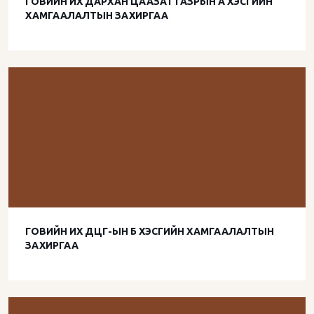
ГОВИЙН ИХ ДАРХАН ЦААЗАТ ГАЗРЫН А ХЭСГИЙН
ХАМГААЛАЛТЫН ЗАХИРГАА
ГОВИЙН ИХ ДЦГ-ЫН Б ХЭСГИЙН ХАМГААЛАЛТЫН
ЗАХИРГАА