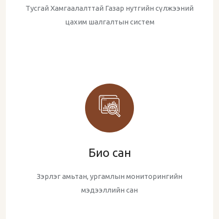
Тусгай Хамгаалалттай Газар нутгийн сүлжээний
цахим шалгалтын систем
Био сан
Зэрлэг амьтан, ургамлын мониторингийн
мэдээллийн сан