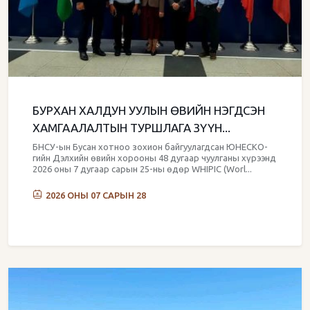
БУРХАН ХАЛДУН УУЛЫН ӨВИЙН НЭГДСЭН
ХАМГААЛАЛТЫН ТУРШЛАГА ЗҮҮН...
БНСУ-ын Бусан хотноо зохион байгуулагдсан ЮНЕСКО-
гийн Дэлхийн өвийн хорооны 48 дугаар чуулганы хүрээнд
2026 оны 7 дугаар сарын 25-ны өдөр WHIPIC (Worl...
2026 ОНЫ 07 САРЫН 28