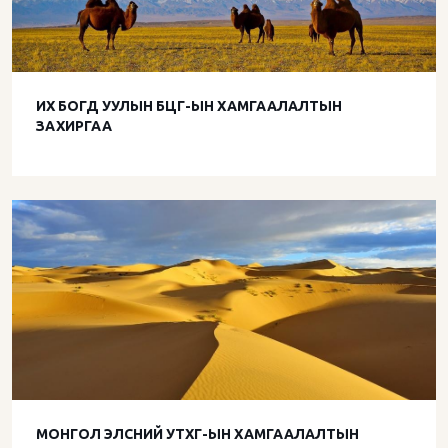
ИХ БОГД УУЛЫН БЦГ-ЫН ХАМГААЛАЛТЫН
ЗАХИРГАА
МОНГОЛ ЭЛСНИЙ УТХГ-ЫН ХАМГААЛАЛТЫН