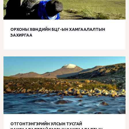
ОРХОНЫ ХӨНДИЙН БЦГ-ЫН ХАМГААЛАЛТЫН
ЗАХИРГАА
ОТГОНТЭНГЭРИЙН УЛСЫН ТУСГАЙ