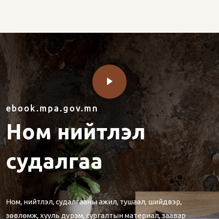
ebook.mpa.gov.mn
Ном нийтлэл
судалгаа
Ном, нийтлэл, судалгааны ажил, тушаал, шийдвэр,
зөвлөмж, хууль дүрэм, сургалтын материал, заавар