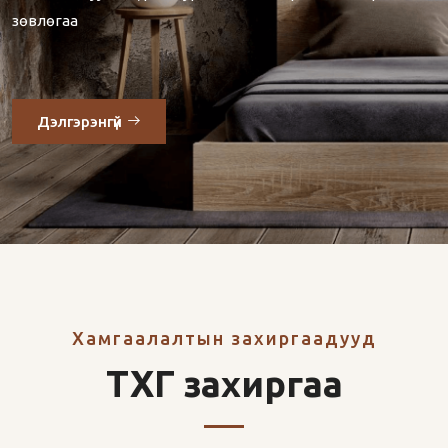
зөвлөгаа
Дэлгэрэнгүй
Хамгаалалтын захиргаадууд
ТХГ захиргаа