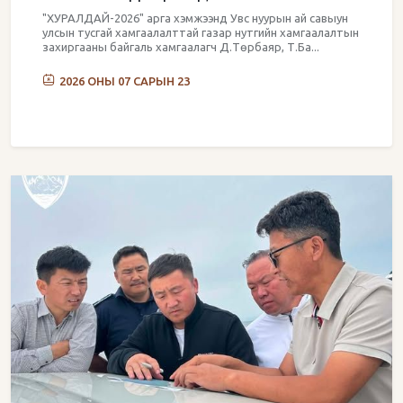
"ХУРАЛДАЙ-2026" арга хэмжээнд Увс нуурын ай савыун
улсын тусгай хамгаалалттай газар нутгийн хамгаалалтын
захиргааны байгаль хамгаалагч Д.Төрбаяр, Т.Ба...
2026 ОНЫ 07 САРЫН 23