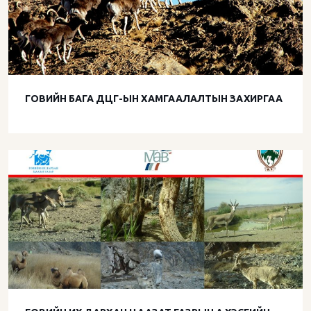
ГОВИЙН БАГА ДЦГ-ЫН ХАМГААЛАЛТЫН ЗАХИРГАА