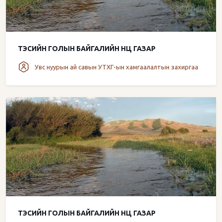
ТЭСИЙН ГОЛЫН БАЙГАЛИЙН НӨӨЦ ГАЗАР
Увс нуурын ай савын УТХГ-ын хамгаалалтын захиргаа
ТЭСИЙН ГОЛЫН БАЙГАЛИЙН НӨӨЦ ГАЗАР