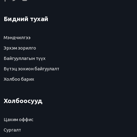
Бидний тухай
Мэндчилгээ
Эрхэм зорилго
Байгууллагын түүх
Бүтэц зохион байгуулалт
Холбоо барих
Холбоосууд
Цахим оффис
Сургалт