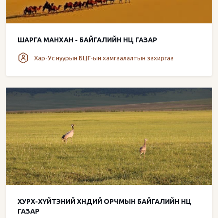
ШАРГА МАНХАН - БАЙГАЛИЙН НӨӨЦ ГАЗАР
Хар-Ус нуурын БЦГ-ын хамгаалалтын захиргаа
ХУРХ-ХҮЙТЭНИЙ ХӨНДИЙ ОРЧМЫН БАЙГАЛИЙН НӨӨЦ
ГАЗАР