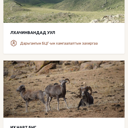
ЛХАЧИНВАНДАД УУЛ
Дарьгангын БЦГ-ын хамгаалалтын захиргаа
ИХ НАРТ БНГ