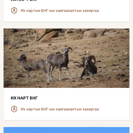
Их нартын БНГ-ын хамгаалалтын захиргаа
ИХ НАРТ БНГ
Их нартын БНГ-ын хамгаалалтын захиргаа