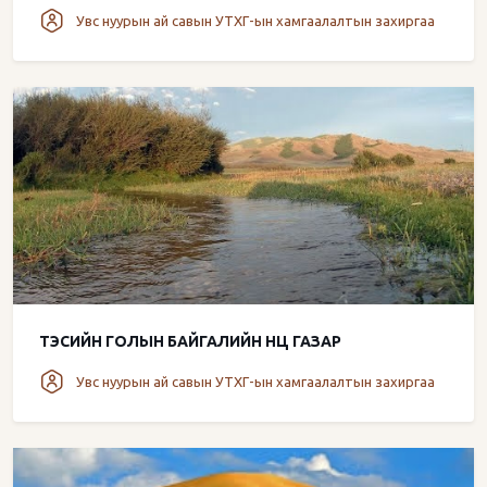
Увс нуурын ай савын УТХГ-ын хамгаалалтын захиргаа
ТЭСИЙН ГОЛЫН БАЙГАЛИЙН НӨӨЦ ГАЗАР
Увс нуурын ай савын УТХГ-ын хамгаалалтын захиргаа