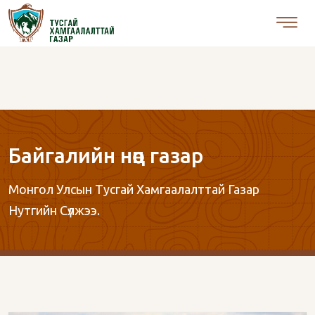
Байгалийн нөөц газар
Монгол Улсын Тусгай Хамгаалалттай Газар
Нутгийн Сүлжээ.