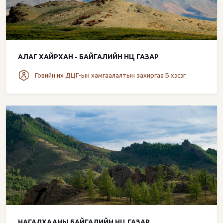
АЛАГ ХАЙРХАН - БАЙГАЛИЙН НӨӨЦ ГАЗАР
Говийн их ДЦГ-ын хамгаалалтын захиргаа Б хэсэг
НАГАЛХААНЫ БАЙГАЛИЙН НӨӨЦ ГАЗАР