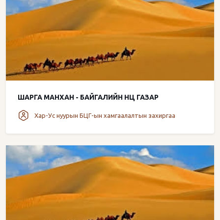
ШАРГА МАНХАН - БАЙГАЛИЙН НӨӨЦ ГАЗАР
Хар-Ус нуурын БЦГ-ын хамгаалалтын захиргаа