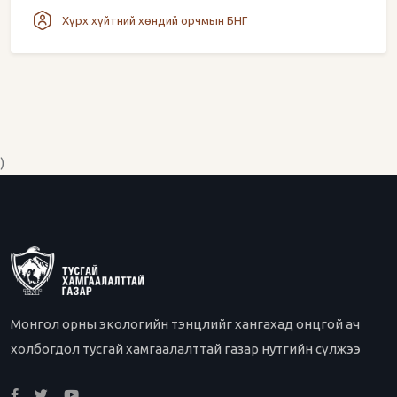
Хүрх хүйтний хөндий орчмын БНГ
)
Монгол орны экологийн тэнцлийг хангахад онцгой ач
холбогдол тусгай хамгаалалттай газар нутгийн сүлжээ