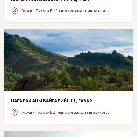
Горхи - Тэрэлж БЦГ-ын хамгаалалтын захиргаа
НАГАЛХААНЫ БАЙГАЛИЙН НӨӨЦ ГАЗАР
Горхи - Тэрэлж БЦГ-ын хамгаалалтын захиргаа