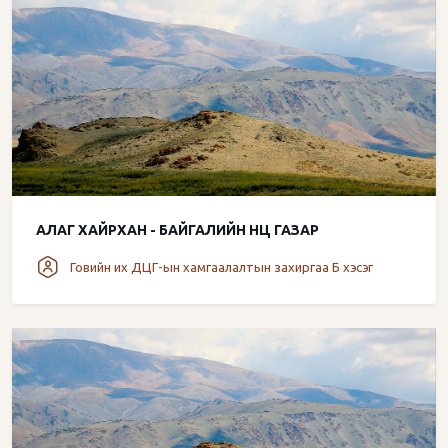
АЛАГ ХАЙРХАН - БАЙГАЛИЙН НӨӨЦ ГАЗАР
Говийн их ДЦГ-ын хамгаалалтын захиргаа Б хэсэг