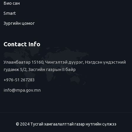
Био сан
Smart
Зургийн цомог
Contact Info
Улаанбаатар 15160, Чингэлтэй дүүрэг, Нэгдсэн үндэстний
гудамж 5/2, Засгийн газрын II байр
+976-51 267283
info@mpa.gov.mn
© 2024 Тусгай хамгаалалттай газар нутгийн сүлжээ