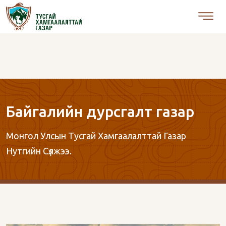
Байгалийн дурсгалт газар
Монгол Улсын Тусгай Хамгаалалттай Газар
Нутгийн Сүлжээ.