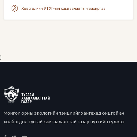
Хөвсгөлийн УТХГ-ын хамгаалалтын захиргаа
)
Монгол орны экологийн тэнцлийг хангахад онцгой ач
холбогдол тусгай хамгаалалттай газар нутгийн сүлжээ