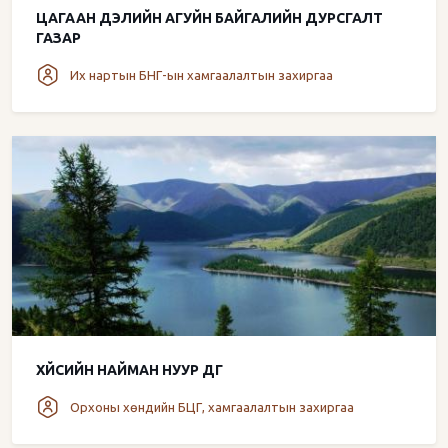
ЦАГААН ДЭЛИЙН АГУЙН БАЙГАЛИЙН ДУРСГАЛТ
ГАЗАР
Их нартын БНГ-ын хамгаалалтын захиргаа
ХҮЙСИЙН НАЙМАН НУУР ДГ
Орхоны хөндийн БЦГ, хамгаалалтын захиргаа