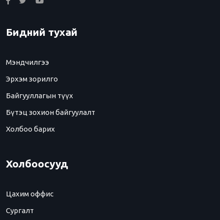
Бидний тухай
Мэндчилгээ
Эрхэм зорилго
Байгууллагын түүх
Бүтэц зохион байгуулалт
Холбоо барих
Холбоосууд
Цахим оффис
Сургалт