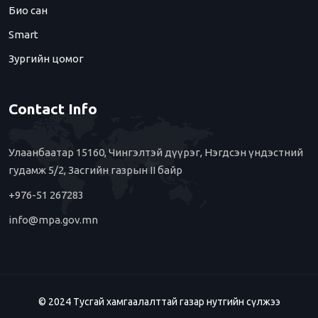
Био сан
Smart
Зургийн цомог
Contact Info
Улаанбаатар 15160, Чингэлтэй дүүрэг, Нэгдсэн үндэстний
гудамж 5/2, Засгийн газрын II байр
+976-51 267283
info@mpa.gov.mn
© 2024 Тусгай хамгаалалттай газар нутгийн сүлжээ