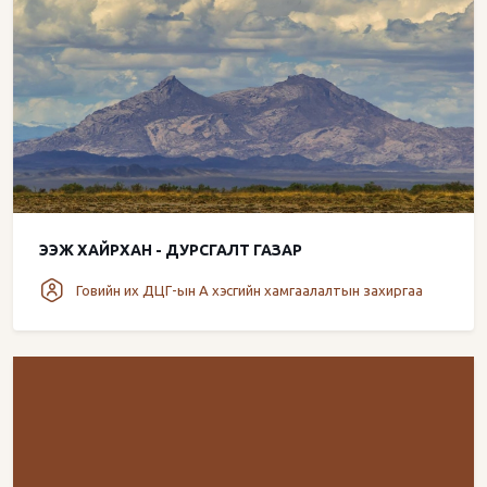
ЭЭЖ ХАЙРХАН - ДУРСГАЛТ ГАЗАР
Говийн их ДЦГ-ын А хэсгийн хамгаалалтын захиргаа