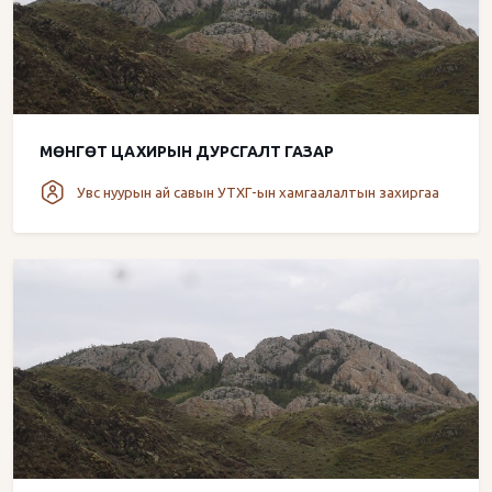
МӨНГӨТ ЦАХИРЫН ДУРСГАЛТ ГАЗАР
Увс нуурын ай савын УТХГ-ын хамгаалалтын захиргаа