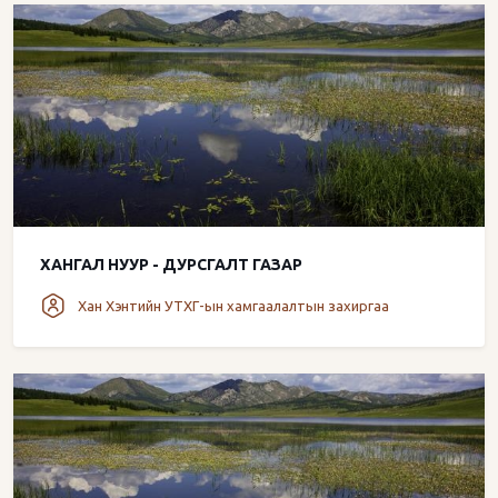
ХАНГАЛ НУУР - ДУРСГАЛТ ГАЗАР
Хан Хэнтийн УТХГ-ын хамгаалалтын захиргаа