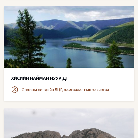
ХҮЙСИЙН НАЙМАН НУУР ДГ
Орхоны хөндийн БЦГ, хамгаалалтын захиргаа