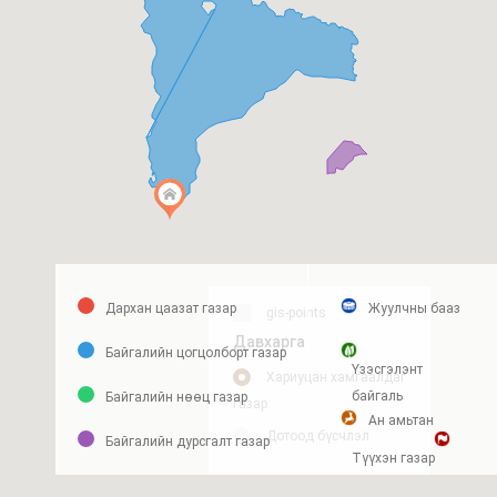
Дархан цаазат газар
Жуулчны бааз
gis-points
Давхарга
Байгалийн цогцолборт газар
Үзэсгэлэнт
Хариуцан хамгаалдаг
байгаль
Байгалийн нөөц газар
газар
Ан амьтан
Дотоод бүсчлэл
Байгалийн дурсгалт газар
Түүхэн газар