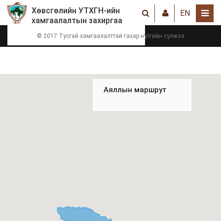
Хөвсгөлийн УТХГН-ийн
EN
хамгаалалтын захиргаа
© 2017 Тусгай хамгаалалттай газар нутгийн сүлжээ
Аяллын маршрут