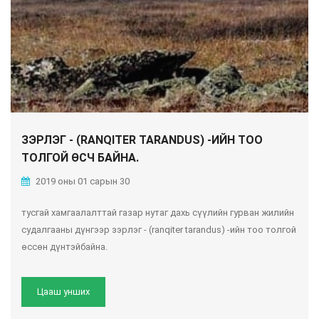
ЗЭРЛЭГ - (RANQITER TARANDUS) -ИЙН ТОО
ТОЛГОЙ ӨСЧ БАЙНА.
2019 оны 01 сарын 30
тусгай хамгаалалттай газар нутаг дахь сүүлийн гурван жилийн
судалгааны дүнгээр зэрлэг - (ranqiter tarandus) -ийн тоо толгой
өссөн дүнтэйбайна.
Цааш унших