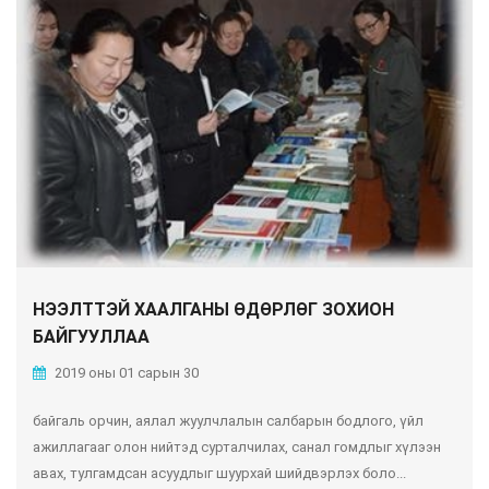
НЭЭЛТТЭЙ ХААЛГАНЫ ӨДӨРЛӨГ ЗОХИОН
БАЙГУУЛЛАА
2019 оны 01 сарын 30
байгаль орчин, аялал жуулчлалын салбарын бодлого, үйл
ажиллагааг олон нийтэд сурталчилах, санал гомдлыг хүлээн
авах, тулгамдсан асуудлыг шуурхай шийдвэрлэх боло...