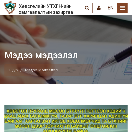
Хөвсгөлийн УТХГН-ийн
EN
хамгаалалтын захиргаа
Мэдээ мэдээлэл
Нүүр
Мэдээ Мэдээлэл