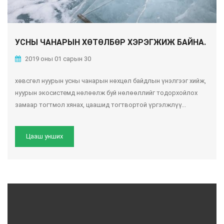
УСНЫ ЧАНАРЫН ХӨТӨЛБӨР ХЭРЭГЖИЖ БАЙНА.
2019 оны 01 сарын 30
хөвсгөл нуурын усны чанарын нөхцөл байдлын үнэлгээг хийж,
нуурын экосистемд нөлөөлж буй нөлөөллийг тодорхойлох
замаар тогтмол хянах, цаашид тогтвортой үргэлжлүү...
Цааш унших