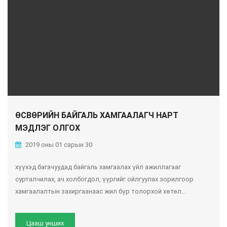
ӨСВӨРИЙН БАЙГАЛЬ ХАМГААЛАГЧ НАРТ
МЭДЛЭГ ОЛГОХ
2019 оны 01 сарын 30
хүүхэд багачуудад байгаль хамгаалах үйл ажиллагааг
сурталчилах, ач холбогдол, үүргийг ойлгуулах зорилгоор
хамгаалалтын захиргаанаас жил бүр толорхой хөтөл...
Цааш унших