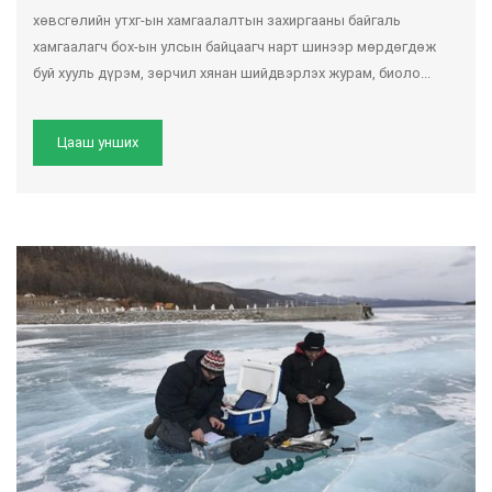
хөвсгөлийн утхг-ын хамгаалалтын захиргааны байгаль
хамгаалагч бох-ын улсын байцаагч нарт шинээр мөрдөгдөж
буй хууль дүрэм, зөрчил хянан шийдвэрлэх журам, биоло...
Цааш унших