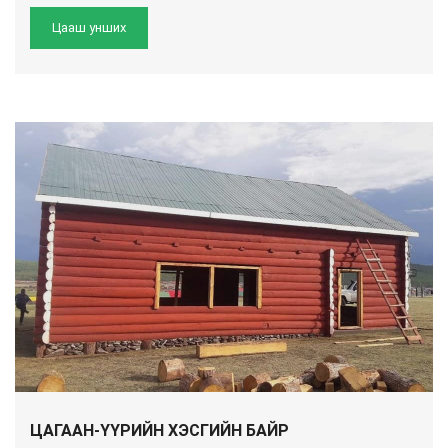
Цааш унших
ЦАГААН-ҮҮРИЙН ХЭСГИЙН БАЙР