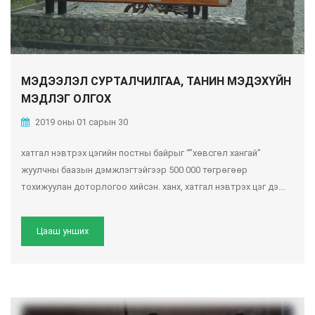
МЭДЭЭЛЭЛ СУРТАЛЧИЛГАА, ТАНИН МЭДЭХҮЙН
МЭДЛЭГ ОЛГОХ
2019 оны 01 сарын 30
хатгал нэвтрэх цэгийн постны байрыг “”хөвсгөл хангай”
жуулчны баазын дэмжлэгтэйгээр 500 000 төгрөгөөр
тохижуулан доторлогоо хийсэн. ханх, хатгал нэвтрэх цэг дэ...
Цааш унших