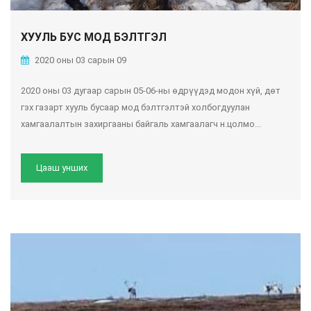
ХУУЛЬ БУС МОД БЭЛТГЭЛ
2020 оны 03 сарын 09
2020 оны 03 дугаар сарын 05-06-ны өдрүүдэд модон хүй, дөт
гэх газарт хууль бусаар мод бэлтгэлтэй холбогдуулан
хамгаалалтын захиргааны байгаль хамгаалагч н.цолмо...
Цааш унших