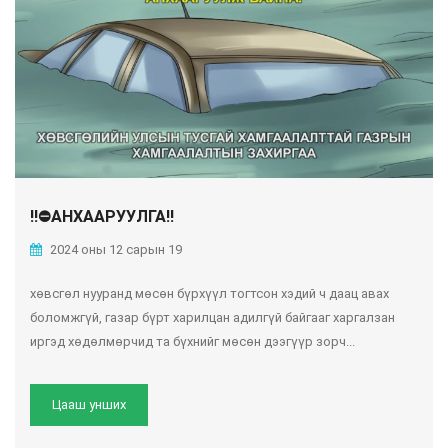
‼️⛔️АНХААРУУЛГА‼️
2024 оны 12 сарын 19
хөвсгөл нууранд мөсөн бүрхүүл тогтсон хэдий ч даац авах
боломжгүй, газар бүрт харилцан адилгүй байгааг харгалзан
иргэд хөдөлмөрчид та бүхнийг мөсөн дээгүүр зорч...
Цааш унших