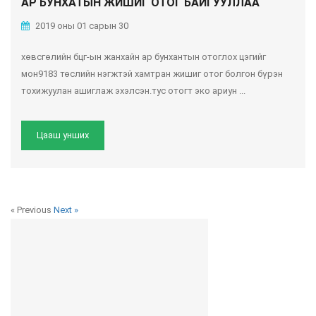
АР БУНХАТЫН ЖИШИГ ОТОГ БАЙГУУЛЛАА
2019 оны 01 сарын 30
хөвсгөлийн бцг-ын жанхайн ар бунхантын отоглох цэгийг
мон9183 төслийн нэгжтэй хамтран жишиг отог болгон бүрэн
тохижуулан ашиглаж эхэлсэн.тус отогт эко ариун ...
Цааш унших
« Previous
Next »