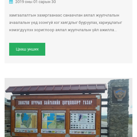
2019 оны 01 сарын 30
хамгаалалтын захиргаанаас санаачлан аялал жуулчлалын
ачаалалын үед эзэнгүй хог хаягдлыг бууруулах, хариуцлагыг
нэмэгдүүлэх зориглоор аялал жуулчлалын үйл ажилла...
Цааш унших