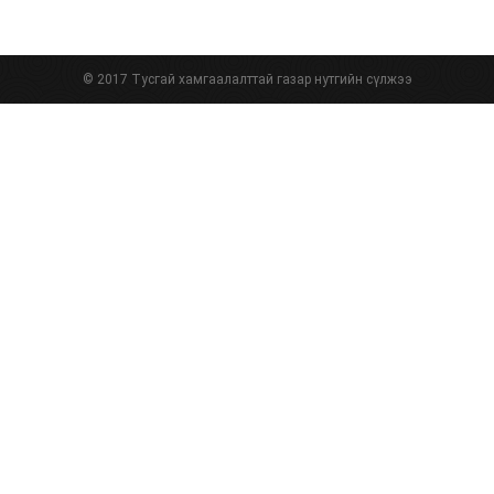
© 2017 Тусгай хамгаалалттай газар нутгийн сүлжээ