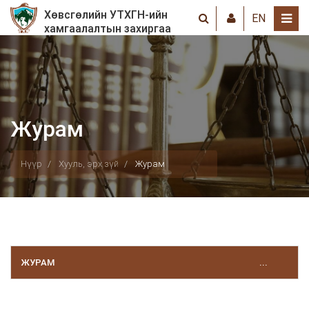
Хөвсгөлийн УТХГН-ийн
EN
хамгаалалтын захиргаа
Журам
Нүүр
Хууль, эрх зүй
Журам
ЖУРАМ
...