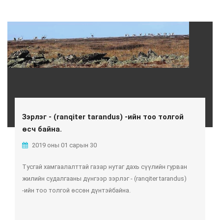
Зэрлэг - (ranqiter tarandus) -ийн тоо толгой
өсч байна.
2019 оны 01 сарын 30
Тусгай хамгаалалттай газар нутаг дахь сүүлийн гурван
жилийн судалгааны дүнгээр зэрлэг - (ranqiter tarandus)
-ийн тоо толгой өссөн дүнтэйбайна.