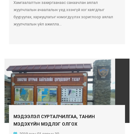
Хамгаалалтын захиргаанаас санаачлан аялал
жуулчлалын ачаалалын үед эзэнгүй хог хаягдлыг
бууруулах, хариуцлагыг нэмэгдүүлэх зориглоор аялал
жуулчлалын үйл ажилла...
МЭДЭЭЛЭЛ СУРТАЛЧИЛГАА, ТАНИН
МЭДЭХҮЙН МЭДЛЭГ ОЛГОХ
2019 оны 01 сарын 30