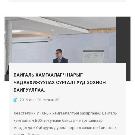
БАЙГАЛЬ ХАМГААЛАГЧ НАРЫГ
ЧАДАВХИЖУУЛАХ СУРГАЛТУУД ЗОХИОН
БАЙГУУЛЛАА.
2019 оны 01 сарын 30
Хөвсгөлийн УТХГ-ын хамгаалалтын захиргааны Байгаль
хамгаалагч БОХ-ын улсын байцаагч нарт шинээр
мөрдөгдөж буй хууль дүрэм, зөрчил хянан шийдвэрлэх
журам, биоло...