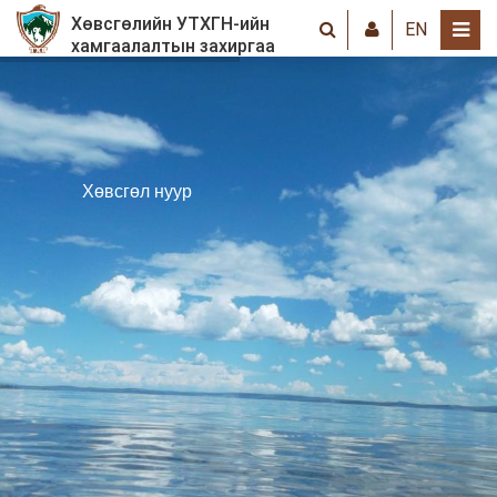
Хөвсгөлийн УТХГН-ийн
EN
хамгаалалтын захиргаа
Хөвсгөл нуур