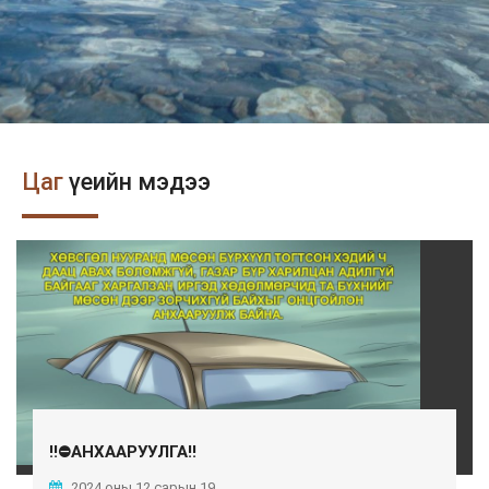
Цаг
үеийн мэдээ
‼️⛔️АНХААРУУЛГА‼️
2024 оны 12 сарын 19