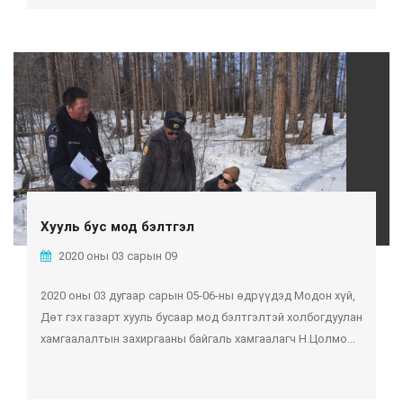
Хууль бус мод бэлтгэл
2020 оны 03 сарын 09
2020 оны 03 дугаар сарын 05-06-ны өдрүүдэд Модон хүй,
Дөт гэх газарт хууль бусаар мод бэлтгэлтэй холбогдуулан
хамгаалалтын захиргааны байгаль хамгаалагч Н.Цолмо...