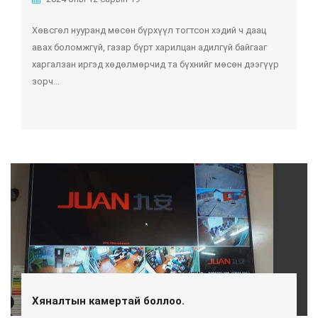
Хөвсгөл нууранд мөсөн бүрхүүл тогтсон хэдий ч даац
авах боломжгүй, газар бүрт харилцан адилгүй байгааг
харгалзан иргэд хөдөлмөрчид та бүхнийг мөсөн дээгүүр
зорч...
Хяналтын камертай боллоо.