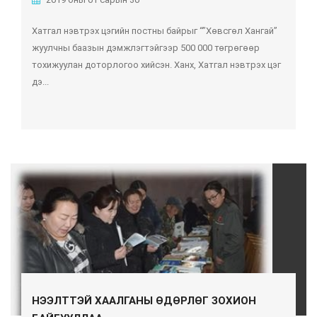
Хатгал нэвтрэх цэгийн постны байрыг “”Хөвсгөл Хангай”
жуулчны баазын дэмжлэгтэйгээр 500 000 төгрөгөөр
тохижуулан доторлогоо хийсэн. Ханх, Хатгал нэвтрэх цэг
дэ...
НЭЭЛТТЭЙ ХААЛГАНЫ ӨДӨРЛӨГ ЗОХИОН