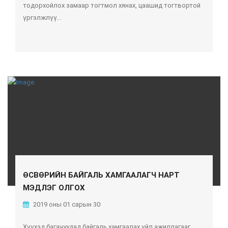
тодорхойлох замаар тогтмол хянах, цаашид тогтвортой
үргэлжлүү...
ӨСВӨРИЙН БАЙГАЛЬ ХАМГААЛАГЧ НАРТ
МЭДЛЭГ ОЛГОХ
2019 оны 01 сарын 30
Хүүхэд багачуудад байгаль хамгаалах үйл ажиллагааг