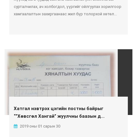
сурталчилах, ач холбогдол, үүргийг ойлгуулах зорилгоор
хамгаалалтын захиргаанаас жил бүр толорхой хөтөл...
Хатгал нэвтрэх цэгийн постны байрыг
“”Хөвсгөл Хангай” жуулчны баазын д...
2019 оны 01 сарын 30