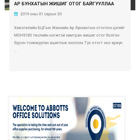
АР БУНХАТЫН ЖИШИГ ОТОГ БАЙГУУЛЛАА
2019 оны 01 сарын 30
Хөвсгөлийн БЦГ-ын Жанхайн Ар бунхантын отоглох цэгийг
МОН9183 төслийн нэгжтэй хамтран жишиг отог болгон
бүрэн тохижуулан ашиглаж эхэлсэн.Тус отогт эко ариун
...