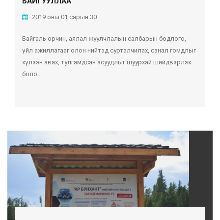
БАЙГУУЛЛАА
2019 оны 01 сарын 30
Байгаль орчин, аялал жуулчлалын салбарын бодлого,
үйл ажиллагааг олон нийтэд сурталчилах, санал гомдлыг
хүлээн авах, тулгамдсан асуудлыг шуурхай шийдвэрлэх
боло...