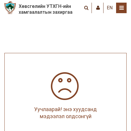
Хөвсгөлийн УТХГН-ийн
EN
хамгаалалтын захиргаа
Уучлаарай! энэ хуудсанд
мэдээлэл олдсонгүй