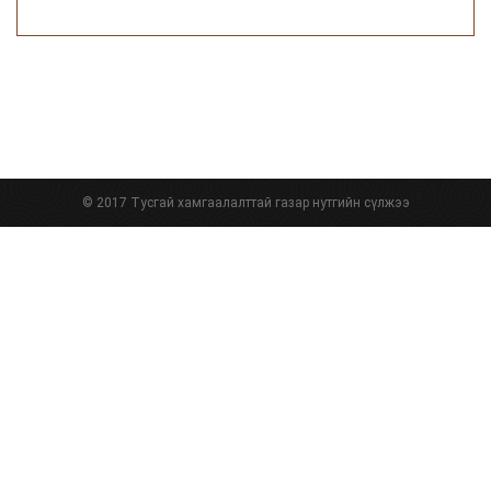
© 2017 Тусгай хамгаалалттай газар нутгийн сүлжээ