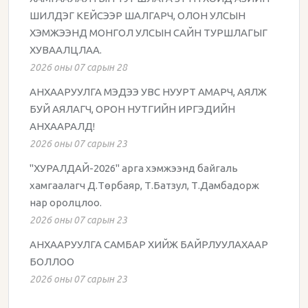
ШИЛДЭГ КЕЙСЭЭР ШАЛГАРЧ, ОЛОН УЛСЫН
ХЭМЖЭЭНД МОНГОЛ УЛСЫН САЙН ТУРШЛАГЫГ
ХУВААЛЦЛАА.
2026 оны 07 сарын 28
АНХААРУУЛГА МЭДЭЭ УВС НУУРТ АМАРЧ, АЯЛЖ
БУЙ АЯЛАГЧ, ОРОН НУТГИЙН ИРГЭДИЙН
АНХААРАЛД!
2026 оны 07 сарын 23
"ХУРАЛДАЙ-2026" арга хэмжээнд байгаль
хамгаалагч Д.Төрбаяр, Т.Батзул, Т.Дамбадорж
нар оролцлоо.
2026 оны 07 сарын 23
АНХААРУУЛГА САМБАР ХИЙЖ БАЙРЛУУЛАХААР
БОЛЛОО
2026 оны 07 сарын 23