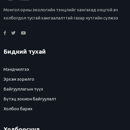
Монгол орны экологийн тэнцлийг хангахад онцгой ач
холбогдол тусгай хамгаалалттай газар нутгийн сүлжээ
Бидний тухай
Мэндчилгээ
Эрхэм зорилго
Байгууллагын түүх
Бүтэц зохион байгуулалт
Холбоо барих
Холбоосууд