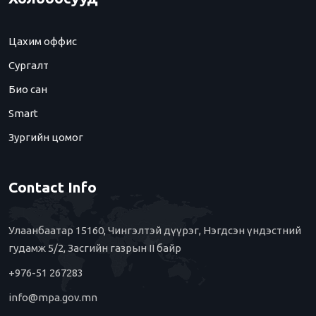
Цахим оффис
Сургалт
Био сан
Smart
Зургийн цомог
Contact Info
Улаанбаатар 15160, Чингэлтэй дүүрэг, Нэгдсэн үндэстний
гудамж 5/2, Засгийн газрын II байр
+976-51 267283
info@mpa.gov.mn