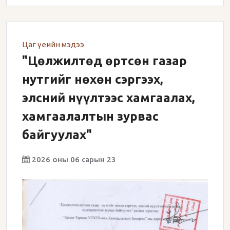
Цаг үеийн мэдээ
"Цөлжилтөд өртсөн газар
нутгийг нөхөн сэргээх,
элсний нүүлтээс хамгаалах,
хамгаалалтын зурвас
байгуулах"
2026 оны 06 сарын 23