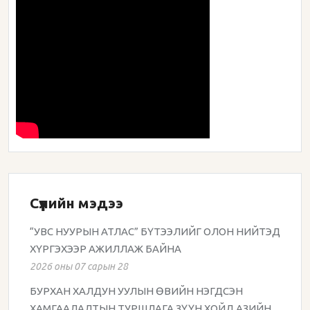
Сүүлийн мэдээ
“УВС НУУРЫН АТЛАС” БҮТЭЭЛИЙГ ОЛОН НИЙТЭД
ХҮРГЭХЭЭР АЖИЛЛАЖ БАЙНА
2026 оны 07 сарын 28
БУРХАН ХАЛДУН УУЛЫН ӨВИЙН НЭГДСЭН
ХАМГААЛАЛТЫН ТУРШЛАГА ЗҮҮН ХОЙД АЗИЙН