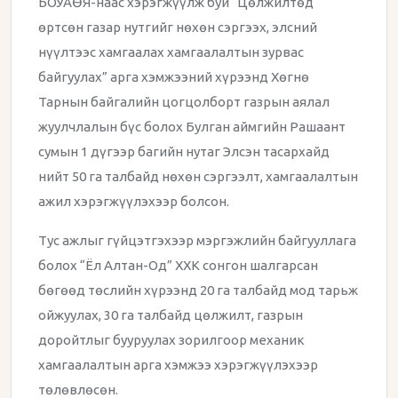
БОУАӨЯ-наас хэрэгжүүлж буй “Цөлжилтөд
өртсөн газар нутгийг нөхөн сэргээх, элсний
нүүлтээс хамгаалах хамгаалалтын зурвас
байгуулах” арга хэмжээний хүрээнд Хөгнө
Тарнын байгалийн цогцолборт газрын аялал
жуулчлалын бүс болох Булган аймгийн Рашаант
сумын 1 дүгээр багийн нутаг Элсэн тасархайд
нийт 50 га талбайд нөхөн сэргээлт, хамгаалалтын
ажил хэрэгжүүлэхээр болсон.
Тус ажлыг гүйцэтгэхээр мэргэжлийн байгууллага
болох “Ёл Алтан-Од” ХХК сонгон шалгарсан
бөгөөд төслийн хүрээнд 20 га талбайд мод тарьж
ойжуулах, 30 га талбайд цөлжилт, газрын
доройтлыг бууруулах зорилгоор механик
хамгаалалтын арга хэмжээ хэрэгжүүлэхээр
төлөвлөсөн.