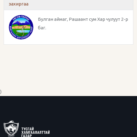
захиргаа
Булган аймаг, Рашаант сум Хар чулуут 2-р
баг.
)