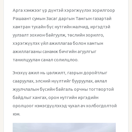
Арга хэмжээг үр дүнтэй хэрэгжүүлэх зорилгоор
Рашаант сумын Засаг даргын Тамгын газартай
хамтран тухайн бүс нутгийн малчид, иргэдтэй
уулзалт зохион байгуулж, төслийн зорилго,
хэрэгжүүлэх үйл ажиллагаа болон хамтын
ажиллагааны санамж бичгийн агуулгыг
танилцуулан санал солилцлоо.
Энэхүү ажил нь цөлжилт, газрын доройтлыг
сааруулах, элсний нүүлтийг бууруулах, аялал
жуулчлалын бүсийн байгаль орчны тогтвортой
байдлыг хангах, орон нутгийн иргэдийн
оролцоог нэмэгдүүлэхэд чухал ач холбогдолтой
юм.