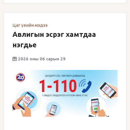
Цаг үеийн мэдээ
Авлигын эсрэг хамтдаа
нэгдье
2026 оны 06 сарын 29