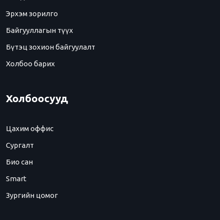
Эрхэм зорилго
Байгууллагын түүх
Бүтэц зохион байгуулалт
Холбоо барих
Холбоосууд
Цахим оффис
Сургалт
Био сан
Smart
Зургийн цомог