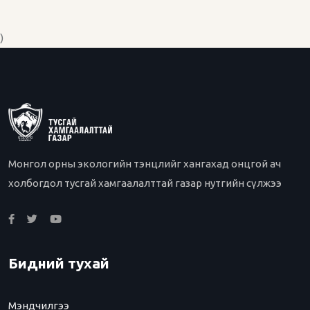
)
Монгол орны экологийн тэнцлийг хангахад онцгой ач
холбогдол тусгай хамгаалалттай газар нутгийн сүлжээ
Бидний тухай
Мэндчилгээ