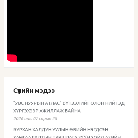
Сүүлийн мэдээ
“УВС НУУРЫН АТЛАС” БҮТЭЭЛИЙГ ОЛОН НИЙТЭД
ХҮРГЭХЭЭР АЖИЛЛАЖ БАЙНА
2026 оны 07 сарын 28
БУРХАН ХАЛДУН УУЛЫН ӨВИЙН НЭГДСЭН
ХАМГААЛАЛТЫН ТУРШЛАГА ЗҮҮН ХОЙД АЗИЙН