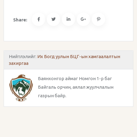
Share:
Нийтлэлийг:
Их Богд уулын БЦГ-ын хамгаалалтын
захиргаа
Баянхонгор аймаг Номгон 1-р баг
Байгаль орчин, аялал жуулчлалын
газрын байр.