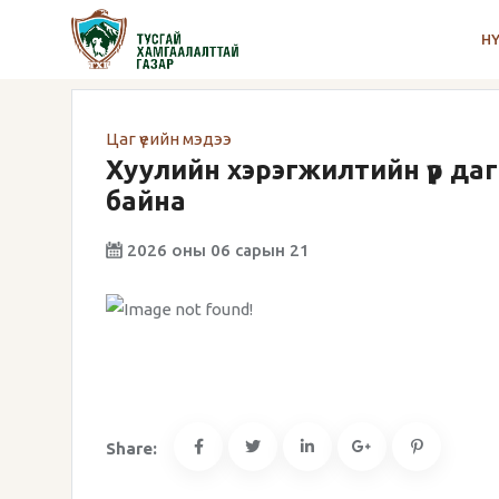
Н
Цаг үеийн мэдээ
Хуулийн хэрэгжилтийн үр да
байна
2026 оны 06 сарын 21
Share: