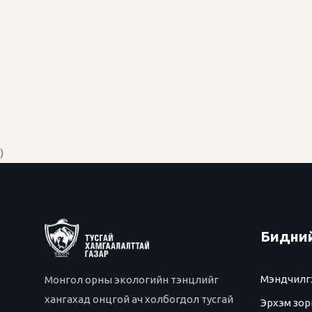
)
Бидний
Мэндчилг
Монгол орны экологийн тэнцлийг
хангахад онцгой ач холбогдол тусгай
Эрхэм зор