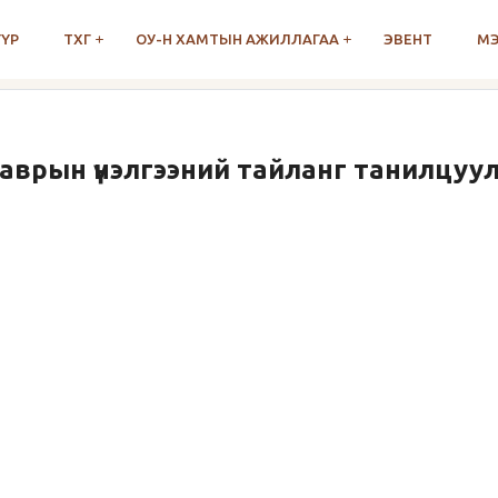
ҮҮР
ТХГ
ОУ-Н ХАМТЫН АЖИЛЛАГАА
ЭВЕНТ
М
гаврын үнэлгээний тайланг танилцуу