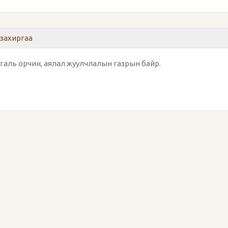
захиргаа
галь орчин, аялал жуулчлалын газрын байр.