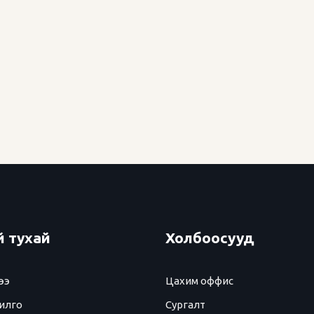
 тухай
Холбоосууд
ээ
Цахим оффис
илго
Сургалт