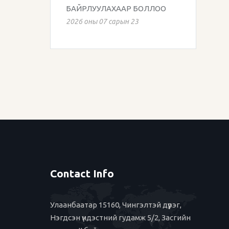
БАЙРЛУУЛАХААР БОЛЛОО
2026 оны 07 сарын 23
Contact Info
Улаанбаатар 15160, Чингэлтэй дүүрэг,
Нэгдсэн үндэстний гудамж 5/2, Засгийн