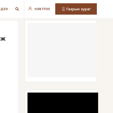
Газрын зураг
ЭДЭЭ
НЭВТРЭХ
лж