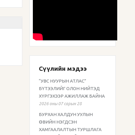
Сүүлийн мэдээ
“УВС НУУРЫН АТЛАС”
БҮТЭЭЛИЙГ ОЛОН НИЙТЭД
ХҮРГЭХЭЭР АЖИЛЛАЖ БАЙНА
2026 оны 07 сарын 28
БУРХАН ХАЛДУН УУЛЫН
ӨВИЙН НЭГДСЭН
ХАМГААЛАЛТЫН ТУРШЛАГА