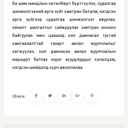
ба шим мандлын хөтөлбөрт бүртгүүлэх, судалгаа
шинжилгээний арга зүйг хамтран баталж, нэгдсэн
арга зүйгээр судалгаа шинжилгээг явуулах,
хяналт шалгалтыг сайжруулах хамтран зохион
байгуулах мөн цаашид хил дамнасан тусгай
хамгаалалттай газарт аялал жуулчлалыг
хөгжүүлэх, хил дамнасан аялал жуулчлалын
маршрут батлах зэрэг асуудлуудыг хэлэлцэж,
нэгдсэн шийдэлд хүрч ажиллалаа.
Share: