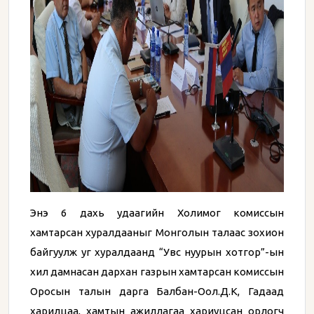
Энэ 6 дахь удаагийн Холимог комиссын
хамтарсан хуралдааныг Монголын талаас зохион
байгуулж уг хуралдаанд “Увс нуурын хотгор”-ын
хил дамнасан дархан газрын хамтарсан комиссын
Оросын талын дарга Балбан-Оол.Д.К, Гадаад
харилцаа, хамтын ажиллагаа хариуцсан орлогч