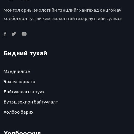
Монгол орны экологийн тэнцлийг хангахад онцгой ач
холбогдол тусгай хамгаалалттай газар нутгийн сүлжээ
Бидний тухай
Мэндчилгээ
Эрхэм зорилго
Байгууллагын түүх
Бүтэц зохион байгуулалт
Холбоо барих
Холбоосууд