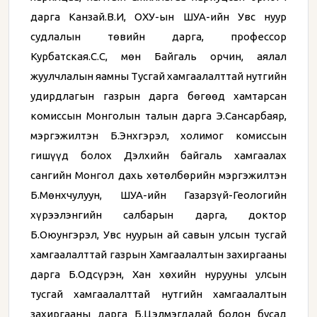
дарга Канзай.В.И, ОХУ-ын ШУА-ийн Увс нуур
судлалын төвийн дарга, профессор
Курбатская.С.С, мөн Байгаль орчин, аялал
жуулчлалын яамны Тусгай хамгаалалттай нутгийн
удирдлагын газрын дарга бөгөөд хамтарсан
комиссын Монголын талын дарга Э.Сансарбаяр,
мэргэжилтэн Б.Энхгэрэл, холимог комиссын
гишүүд болох Дэлхийн байгаль хамгаалах
сангийн Монгол дахь хөтөлбөрийн мэргэжилтэн
Б.Мөнхчулуун, ШУА-ийн Газарзүй-Геологийн
хүрээлэнгийн салбарын дарга, доктор
Б.Оюунгэрэл, Увс нуурын ай савын улсын тусгай
хамгаалалттай газрын Хамгаалалтын захиргааны
дарга Б.Одсүрэн, Хан хөхийн нурууны улсын
тусгай хамгаалалттай нутгийн хамгаалалтын
захиргааны дарга Б.Цэлмэгдалай болон бусад