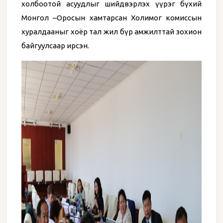
холбоотой асуудлыг шийдвэрлэх үүрэг бүхий
Монгол –Оросын хамтарсан Холимог комиссын
хуралдааныг хоёр тал жил бүр амжилттай зохион
байгуулсаар ирсэн.