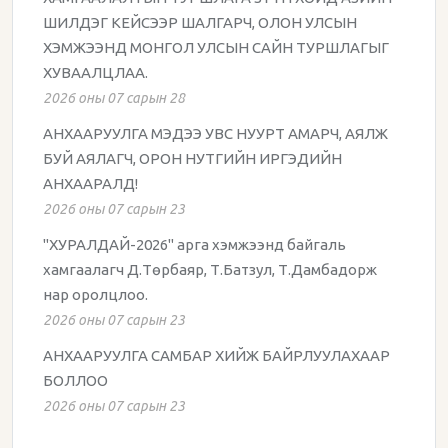
ШИЛДЭГ КЕЙСЭЭР ШАЛГАРЧ, ОЛОН УЛСЫН
ХЭМЖЭЭНД МОНГОЛ УЛСЫН САЙН ТУРШЛАГЫГ
ХУВААЛЦЛАА.
2026 оны 07 сарын 28
АНХААРУУЛГА МЭДЭЭ УВС НУУРТ АМАРЧ, АЯЛЖ
БУЙ АЯЛАГЧ, ОРОН НУТГИЙН ИРГЭДИЙН
АНХААРАЛД!
2026 оны 07 сарын 23
"ХУРАЛДАЙ-2026" арга хэмжээнд байгаль
хамгаалагч Д.Төрбаяр, Т.Батзул, Т.Дамбадорж
нар оролцлоо.
2026 оны 07 сарын 23
АНХААРУУЛГА САМБАР ХИЙЖ БАЙРЛУУЛАХААР
БОЛЛОО
2026 оны 07 сарын 23