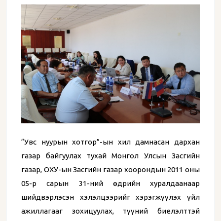
“Увс нуурын хотгор”-ын хил дамнасан дархан
газар байгуулах тухай Монгол Улсын Засгийн
газар, ОХУ-ын Засгийн газар хоорондын 2011 оны
05-р сарын 31-ний өдрийн хуралдаанаар
шийдвэрлэсэн хэлэлцээрийг хэрэгжүүлэх үйл
ажиллагааг зохицуулах, түүний биелэлттэй