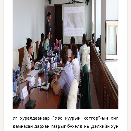
Уг хуралдаанаар “Увс нуурын хотгор”-ын хил
дамнасан дархан газрыг бүхэлд нь Дэлхийн хүн