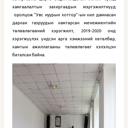
хамгаалалтын захиргаадын мэргэжилтнүүд
оролцож “Увс нуурын хотгор”-ын хил дамнасан
дархан газруудын хамтарсан менежментийн
төлөвлөгөөний хэрэгжилт, 2019-2020 онд
хэрэгжүүлэх үндсэн арга хэмжээний хөтөлбөр,
хамтын ажиллагааны төлөвлөгөөг хэлэлцэн
баталсан байна.