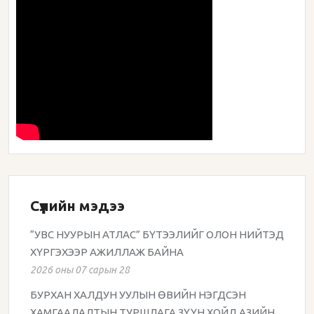
Сүүлийн мэдээ
“УВС НУУРЫН АТЛАС” БҮТЭЭЛИЙГ ОЛОН НИЙТЭД
ХҮРГЭХЭЭР АЖИЛЛАЖ БАЙНА
2026 оны 07 сарын 28
БУРХАН ХАЛДУН УУЛЫН ӨВИЙН НЭГДСЭН
ХАМГААЛАЛТЫН ТУРШЛАГА ЗҮҮН ХОЙД АЗИЙН