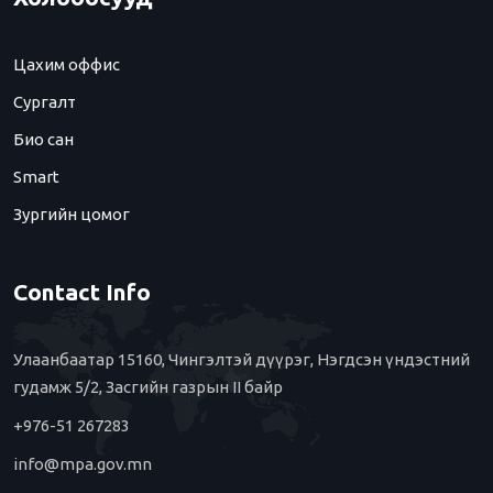
Цахим оффис
Сургалт
Био сан
Smart
Зургийн цомог
Contact Info
Улаанбаатар 15160, Чингэлтэй дүүрэг, Нэгдсэн үндэстний
гудамж 5/2, Засгийн газрын II байр
+976-51 267283
info@mpa.gov.mn